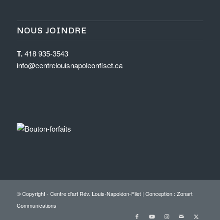
NOUS JOINDRE
T.
418 935-3543
info@centrelouisnapoleonfiset.ca
© Copyright - Centre d'art Rév. Louis-Napoléon-Filet | Conception :
Zonart
Communications